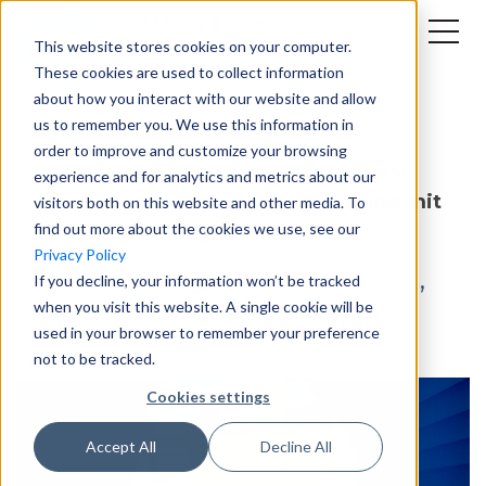
This website stores cookies on your computer.
These cookies are used to collect information
about how you interact with our website and allow
Back to all Blogs
us to remember you. We use this information in
order to improve and customize your browsing
Automatisierte Datenpipelines:
experience and for analytics and metrics about our
Architektur, Vorteile & Umsetzung mit
visitors both on this website and other media. To
find out more about the cookies we use, see our
AnalyticsCreator
Privacy Policy
,
,
,
If you decline, your information won’t be tracked
dwh automation
BI stack Automatisierung
Data Automatisierung
when you visit this website. A single cookie will be
,
Automatisierung von Data Warehouses
Automatisierung von
used in your browser to remember your preference
not to be tracked.
Datenpipelines
Cookies settings
Accept All
Decline All